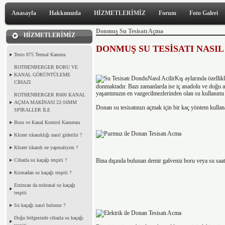
Anasayfa
Hakkımızda
HİZMETLERİMİZ
Forum
Foto Galeri
Donmuş Su Tesisatı Açma
HİZMETLERİMİZ
DONMUŞ SU TESİSATI NASIL
Testo 875 Termal Kamera
ROTHENBERGER BORU VE
KANAL GÖRÜNTÜLEME
Kış aylarında özellikl
CİHAZI
donmaktadır. Bazı zamanlarda ise iç anadolu ve doğu an
yaşantımızın en vazgecilmezlerinden olan su kullanımı
ROTHENBERGER R600 KANAL
AÇMA MAKİNASI 22-16MM
Donan su tesisatınızı açmak için bir kaç yöntem kullana
SPİRALLER İLE
Boru ve Kanal Kontrol Kamerası
Klozet tıkanıklığı nasıl giderilir ?
Klozet tıkandı ne yapmalıyım ?
Bina dışında bulunan demir galveniz boru veya su saati
Cihazla su kaçağı tespiti ?
Kırmadan su kaçağı tespiti ?
Erzincan da noktasal su kaçağı
tespiti
Su kaçağı nasıl bulunur ?
Doğu bölgesinde cihazla su kaçağı