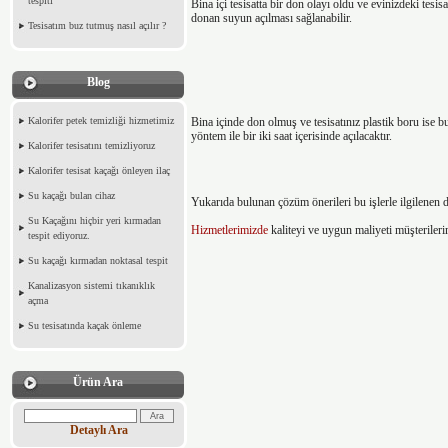
tespiti
Bina içi tesisatta bir don olayı oldu ve evinizdeki tesis
donan suyun açılması sağlanabilir.
Tesisatım buz tutmuş nasıl açılır ?
Blog
Bina içinde don olmuş ve tesisatınız plastik boru ise b
Kalorifer petek temizliği hizmetimiz
yöntem ile bir iki saat içerisinde açılacaktır.
Kalorifer tesisatını temizliyoruz
Kalorifer tesisat kaçağı önleyen ilaç
Su kaçağı bulan cihaz
Yukarıda bulunan çözüm önerileri bu işlerle ilgilenen d
Su Kaçağını hiçbir yeri kırmadan
Hizmetlerimizde
kaliteyi ve uygun maliyeti müşterileri
tespit ediyoruz.
Su kaçağı kırmadan noktasal tespit
Kanalizasyon sistemi tıkanıklık
açma
Su tesisatında kaçak önleme
Ürün Ara
Detaylı Ara