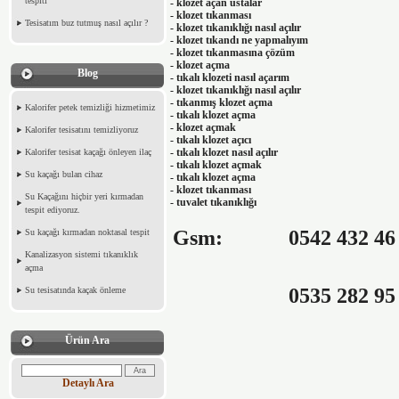
tespiti
- klozet açan ustalar
- klozet tıkanması
Tesisatım buz tutmuş nasıl açılır ?
- klozet tıkanıklığı nasıl açılır
- klozet tıkandı ne yapmalıyım
- klozet tıkanmasına çözüm
- klozet açma
Blog
- tıkalı klozeti nasıl açarım
- klozet tıkanıklığı nasıl açılır
- tıkanmış klozet açma
Kalorifer petek temizliği hizmetimiz
- tıkalı klozet açma
- klozet açmak
Kalorifer tesisatını temizliyoruz
- tıkalı klozet açıcı
- tıkalı klozet nasıl açılır
Kalorifer tesisat kaçağı önleyen ilaç
- tıkalı klozet açmak
Su kaçağı bulan cihaz
- tıkalı klozet açma
- klozet tıkanması
Su Kaçağını hiçbir yeri kırmadan
- tuvalet tıkanıklığı
tespit ediyoruz.
Gsm:
0542 432 46
Su kaçağı kırmadan noktasal tespit
Kanalizasyon sistemi tıkanıklık
açma
0535 282 95
Su tesisatında kaçak önleme
Ürün Ara
Detaylı Ara