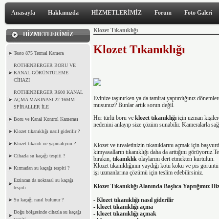
Anasayfa
Hakkımızda
HİZMETLERİMİZ
Forum
Foto Galeri
Klozet Tıkanıklığı
HİZMETLERİMİZ
Klozet Tıkanıklığı
Testo 875 Termal Kamera
ROTHENBERGER BORU VE
KANAL GÖRÜNTÜLEME
CİHAZI
ROTHENBERGER R600 KANAL
Evinize taşınırken ya da tamirat yaptırdığınız dönemle
AÇMA MAKİNASI 22-16MM
musunuz? Bunlar artık sorun değil.
SPİRALLER İLE
Her türlü boru ve
klozet tıkanıklığı
için uzman kişile
Boru ve Kanal Kontrol Kamerası
nedenini anlayıp size çözüm sunabilir. Kameralarla sağ
Klozet tıkanıklığı nasıl giderilir ?
Klozet tıkandı ne yapmalıyım ?
Klozet ve tuvaletinizin tıkanıklarını açmak için başvu
kimyasalların tıkanıklığı daha da arttığını görüyoruz.
Cihazla su kaçağı tespiti ?
bırakın,
tıkanıklık
olaylarını dert etmekten kurtulun.
Klozet tıkanıklığının yaydığı kötü koku ve pis görüntü
Kırmadan su kaçağı tespiti ?
işi uzmanlarına çözümü için teslim edebilirsiniz.
Erzincan da noktasal su kaçağı
Klozet Tıkanıklığı Alanında Başlıca Yaptığımız Hi
tespiti
- Klozet tıkanıklığı nasıl giderilir
Su kaçağı nasıl bulunur ?
- klozet tıkanıklığı açma
Doğu bölgesinde cihazla su kaçağı
- klozet tıkanıklığı açmak